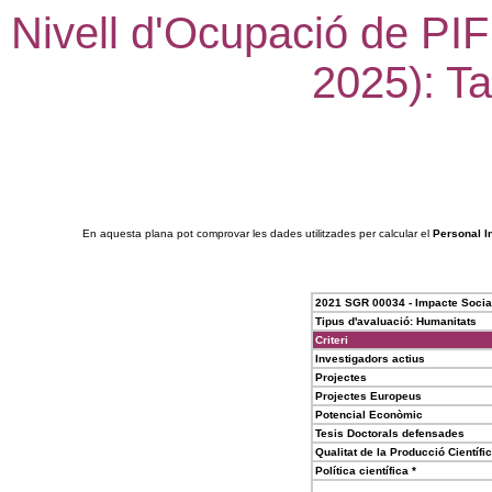
Nivell d'Ocupació de PIF
2025): Ta
En aquesta plana pot comprovar les dades utilitzades per calcular el
Personal I
2021 SGR 00034 - Impacte Socia
Tipus d'avaluació: Humanitats
Criteri
Investigadors actius
Projectes
Projectes Europeus
Potencial Econòmic
Tesis Doctorals defensades
Qualitat de la Producció Científi
Política científica *