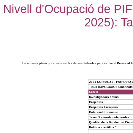
Nivell d'Ocupació de PIF
2025): Ta
En aquesta plana pot comprovar les dades utilitzades per calcular el
Personal I
2021 SGR 00153 - PATRIARQ-
Tipus d'avaluació: Humanitats
Criteri
Investigadors actius
Projectes
Projectes Europeus
Potencial Econòmic
Tesis Doctorals defensades
Qualitat de la Producció Cientí
Política científica *