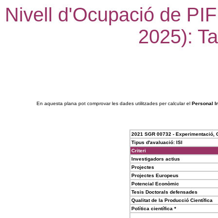
Nivell d'Ocupació de PIF
2025): Ta
En aquesta plana pot comprovar les dades utilitzades per calcular el
Personal I
2021 SGR 00732 - Experimentació, C
Tipus d'avaluació: ISI
Criteri
Investigadors actius
Projectes
Projectes Europeus
Potencial Econòmic
Tesis Doctorals defensades
Qualitat de la Producció Científica
Política científica *